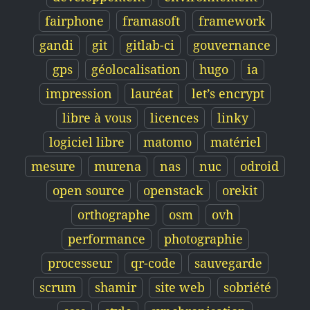
fairphone
framasoft
framework
gandi
git
gitlab-ci
gouvernance
gps
géolocalisation
hugo
ia
impression
lauréat
let’s encrypt
libre à vous
licences
linky
logiciel libre
matomo
matériel
mesure
murena
nas
nuc
odroid
open source
openstack
orekit
orthographe
osm
ovh
performance
photographie
processeur
qr-code
sauvegarde
scrum
shamir
site web
sobriété