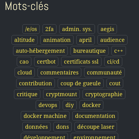
Mots-clés
/e/os
2fa
admin. sys.
aegis
altitude
animation
april
audience
auto-hébergement
bureautique
c++
cao
certbot
certificats ssl
ci/cd
cloud
commentaires
communauté
contribution
coup de gueule
cout
critique
cryptmount
cryptographie
devops
diy
docker
docker machine
documentation
données
dons
découpe laser
développement
environnement